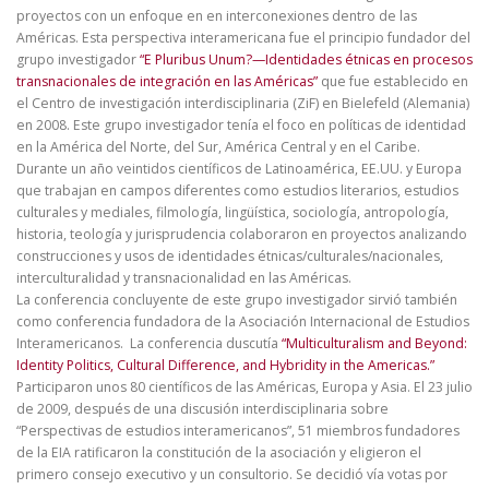
proyectos con un enfoque en en interconexiones dentro de las
Américas. Esta perspectiva interamericana fue el principio fundador del
grupo investigador
“E Pluribus Unum?—Identidades étnicas en procesos
transnacionales de integración en las Américas”
que fue establecido en
el Centro de investigación interdisciplinaria (ZiF) en Bielefeld (Alemania)
en 2008. Este grupo investigador tenía el foco en políticas de identidad
en la América del Norte, del Sur, América Central y en el Caribe.
Durante un año veintidos científicos de Latinoamérica, EE.UU. y Europa
que trabajan en campos diferentes como estudios literarios, estudios
culturales y mediales, filmología, lingüística, sociología, antropología,
historia, teología y jurisprudencia colaboraron en proyectos analizando
construcciones y usos de identidades étnicas/culturales/nacionales,
interculturalidad y transnacionalidad en las Américas.
La conferencia concluyente de este grupo investigador sirvió también
como conferencia fundadora de la Asociación Internacional de Estudios
Interamericanos. La conferencia duscutía
“Multiculturalism and Beyond:
Identity Politics, Cultural Difference, and Hybridity in the Americas.”
Participaron unos 80 científicos de las Américas, Europa y Asia. El 23 julio
de 2009, después de una discusión interdisciplinaria sobre
“Perspectivas de estudios interamericanos”, 51 miembros fundadores
de la EIA ratificaron la constitución de la asociación y eligieron el
primero consejo executivo y un consultorio. Se decidió vía votas por