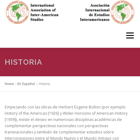
Skip
to
content
Menu
HOME
ABOUT
EN ESPAÑOL
HISTORIA
IAS CONFERENCES
BOOKS
RESOURCES
Home
»
En Español
»
Historia
FOCUS GROUPS
MEMBERS
PHOTOS
LINKS
Empezando con las obras de Herbert Eugene Bolton (por ejemplo
History of the Americas [1926] y Wider Horizons of American History
[1939]), existe el deseo en numerosas disciplinas académicas de
complementar perspectivas nacionales con perspectivas
JOIN/INGRESO
transnacionales y también de complementar estudios sobre
interconexiones entre el Mundo Nuevo y el Mundo Antiguo con