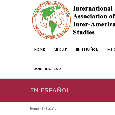
Skip
to
content
HOME
ABOUT
EN ESPAÑOL
IAS
JOIN/INGRESO
EN ESPAÑOL
Home
»
En Español