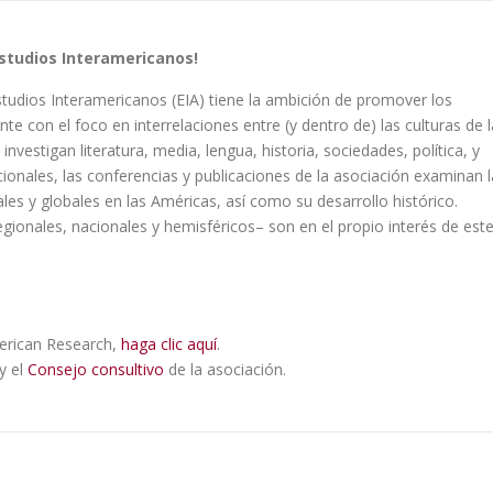
Estudios Interamericanos!
studios Interamericanos (EIA) tiene la ambición de promover los
te con el foco en interrelaciones entre (y dentro de) las culturas de l
nvestigan literatura, media, lengua, historia, sociedades, política, y
ionales, las conferencias y publicaciones de la asociación examinan l
les y globales en las Américas, así como su desarrollo histórico.
egionales, nacionales y hemisféricos– son en el propio interés de est
American Research,
haga clic aquí
.
y el
Consejo consultivo
de la asociación.