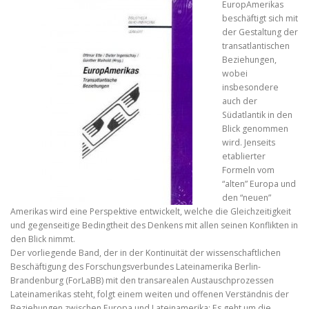
EuropAmerikas
beschäftigt sich mit
der Gestaltung der
transatlantischen
Beziehungen,
wobei
insbesondere
auch der
Südatlantik in den
Blick genommen
wird. Jenseits
etablierter
Formeln vom
“alten” Europa und
den “neuen”
Amerikas wird eine Perspektive entwickelt, welche die Gleichzeitigkeit
und gegenseitige Bedingtheit des Denkens mit allen seinen Konflikten in
den Blick nimmt.
Der vorliegende Band, der in der Kontinuität der wissenschaftlichen
Beschäftigung des Forschungsverbundes Lateinamerika Berlin-
Brandenburg (ForLaBB) mit den transarealen Austauschprozessen
Lateinamerikas steht, folgt einem weiten und offenen Verständnis der
Beziehungen zwischen Europa und Lateinamerika: Es geht um die