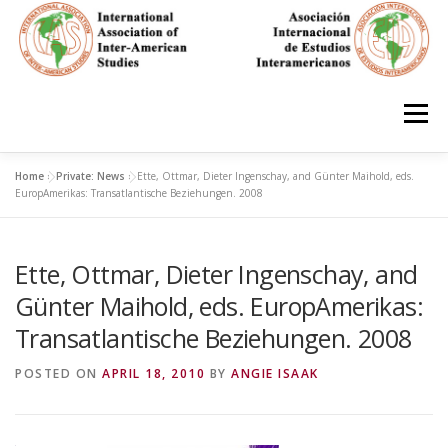
Skip
to
content
Menu
Home
»
Private: News
»
Ette, Ottmar, Dieter Ingenschay, and Günter Maihold, eds.
HOME
ABOUT
EN ESPAÑOL
EuropAmerikas: Transatlantische Beziehungen. 2008
Ette, Ottmar, Dieter Ingenschay, and
IAS CONFERENCES
BOOKS
RESOURCES
Günter Maihold, eds. EuropAmerikas:
Transatlantische Beziehungen. 2008
FOCUS GROUPS
MEMBERS
PHOTOS
LINKS
POSTED ON
APRIL 18, 2010
BY
ANGIE ISAAK
JOIN/INGRESO