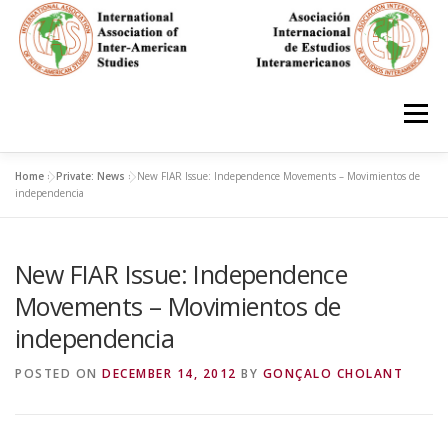
Skip
to
content
Menu
Home
»
Private: News
»
New FIAR Issue: Independence Movements – Movimientos de
HOME
ABOUT
EN ESPAÑOL
independencia
New FIAR Issue: Independence
IAS CONFERENCES
BOOKS
RESOURCES
Movements – Movimientos de
independencia
FOCUS GROUPS
MEMBERS
PHOTOS
LINKS
POSTED ON
DECEMBER 14, 2012
BY
GONÇALO CHOLANT
JOIN/INGRESO