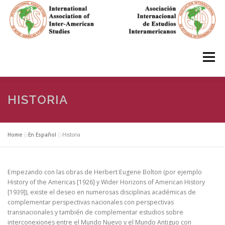
Skip
to
content
Menu
HOME
ABOUT
EN ESPAÑOL
HISTORIA
IAS CONFERENCES
BOOKS
RESOURCES
Home
»
En Español
»
Historia
FOCUS GROUPS
MEMBERS
PHOTOS
LINKS
Empezando con las obras de Herbert Eugene Bolton (por ejemplo
History of the Americas [1926] y Wider Horizons of American History
[1939]), existe el deseo en numerosas disciplinas académicas de
complementar perspectivas nacionales con perspectivas
JOIN/INGRESO
transnacionales y también de complementar estudios sobre
interconexiones entre el Mundo Nuevo y el Mundo Antiguo con