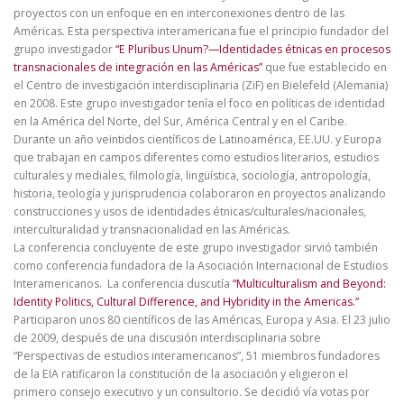
proyectos con un enfoque en en interconexiones dentro de las
Américas. Esta perspectiva interamericana fue el principio fundador del
grupo investigador
“E Pluribus Unum?—Identidades étnicas en procesos
transnacionales de integración en las Américas”
que fue establecido en
el Centro de investigación interdisciplinaria (ZiF) en Bielefeld (Alemania)
en 2008. Este grupo investigador tenía el foco en políticas de identidad
en la América del Norte, del Sur, América Central y en el Caribe.
Durante un año veintidos científicos de Latinoamérica, EE.UU. y Europa
que trabajan en campos diferentes como estudios literarios, estudios
culturales y mediales, filmología, lingüística, sociología, antropología,
historia, teología y jurisprudencia colaboraron en proyectos analizando
construcciones y usos de identidades étnicas/culturales/nacionales,
interculturalidad y transnacionalidad en las Américas.
La conferencia concluyente de este grupo investigador sirvió también
como conferencia fundadora de la Asociación Internacional de Estudios
Interamericanos. La conferencia duscutía
“Multiculturalism and Beyond:
Identity Politics, Cultural Difference, and Hybridity in the Americas.”
Participaron unos 80 científicos de las Américas, Europa y Asia. El 23 julio
de 2009, después de una discusión interdisciplinaria sobre
“Perspectivas de estudios interamericanos”, 51 miembros fundadores
de la EIA ratificaron la constitución de la asociación y eligieron el
primero consejo executivo y un consultorio. Se decidió vía votas por