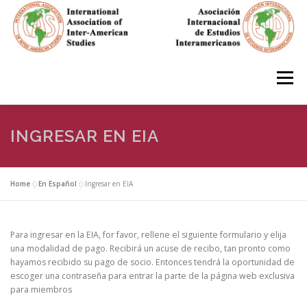
Skip
to
content
Menu
HOME
ABOUT
EN ESPAÑOL
INGRESAR EN EIA
IAS CONFERENCES
BOOKS
RESOURCES
Home
»
En Español
»
Ingresar en EIA
FOCUS GROUPS
MEMBERS
PHOTOS
LINKS
Para ingresar en la EIA, for favor, rellene el siguiente formulario y elija
una modalidad de pago. Recibirá un acuse de recibo, tan pronto como
hayamos recibido su pago de socio. Entonces tendrá la oportunidad de
escoger una contraseña para entrar la parte de la página web exclusiva
JOIN/INGRESO
para miembros