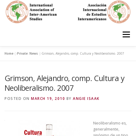
Skip
to
content
Menu
Home
»
Private: News
»
Grimson, Alejandro, comp. Cultura y Neoliberalismo. 2007
HOME
ABOUT
EN ESPAÑOL
Grimson, Alejandro, comp. Cultura y
IAS CONFERENCES
BOOKS
RESOURCES
Neoliberalismo. 2007
POSTED ON
MARCH 19, 2010
BY
ANGIE ISAAK
FOCUS GROUPS
MEMBERS
PHOTOS
LINKS
Neoliberalismo es,
JOIN/INGRESO
generalmente,
sinónimo de un tipo