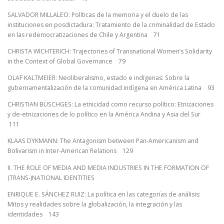
SALVADOR MILLALEO: Políticas de la memoria y el duelo de las
instituciones en posdictadura: Tratamiento de la criminalidad de Estado
en las redemocratizaciones de Chile y Argentina 71
CHRISTA WICHTERICH: Trajectories of Transnational Women’s Solidarity
in the Context of Global Governance 79
OLAF KALTMEIER: Neoliberalismo, estado e indígenas: Sobre la
gubernamentalización de la comunidad indígena en América Latina 93
CHRISTIAN BÜSCHGES: La etnicidad como recurso político: Etnizaciones
y de-etnizaciones de lo político en la América Andina y Asia del Sur
111
KLAAS DYKMANN: The Antagonism between Pan-Americanism and
Bolivarism in Inter-American Relations 129
II. THE ROLE OF MEDIA AND MEDIA INDUSTRIES IN THE FORMATION OF
(TRANS-)NATIONAL IDENTITIES
ENRIQUE E. SÁNCHEZ RUIZ: La política en las categorías de análisis:
Mitos y realidades sobre la globalización, la integración y las
identidades 143