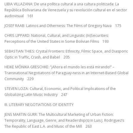
LIBIA VILLAZANA: De una política cultural a una cultura politizada: La
República Bolivariana de Venezuela y su revolución cultural en el sector
audiovisual 161
JOSEF RAAB: Latinos and Otherness: The Films of Gregory Nava 175
CHRIS LIPPARD: National, Cultural, and Linguistic (In)Securities:
Perceptions of the United States in Some Bolivian Films 193
SEBASTIAN THIES: Crystal Frontiers: Ethnicity, Filmic Space, and Diasporic
Optic in Traffic, Crash, and Babel 205
HEIKE MÓNIKA GRESCHKE: “¡Ahora el mundo les está mirando!” –
Transnational Negotiations of Paraguay-ness in an Internet-Based Global
Community 229
STEVEN LOZA: Cultural, Economic, and Political Implications of the
Globalizing Latin Music Industry 247
III. LITERARY NEGOTIATIONS OF IDENTITY
JENS MARTIN GURR: The Multicultural Marketing of Urban Fiction:
Temporality, Language, Genre, and Readership(s) in Luis J. Rodriguez’s
The Republic of East L.A. and Music of the Mill 263