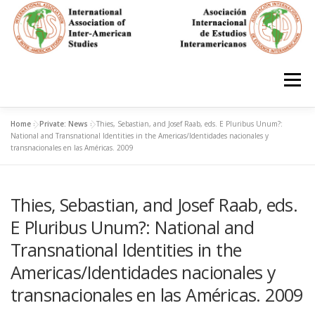
Skip
to
content
Menu
Home
»
Private: News
»
Thies, Sebastian, and Josef Raab, eds. E Pluribus Unum?:
HOME
ABOUT
EN ESPAÑOL
National and Transnational Identities in the Americas/Identidades nacionales y
transnacionales en las Américas. 2009
IAS CONFERENCES
BOOKS
RESOURCES
Thies, Sebastian, and Josef Raab, eds.
E Pluribus Unum?: National and
FOCUS GROUPS
MEMBERS
PHOTOS
LINKS
Transnational Identities in the
Americas/Identidades nacionales y
transnacionales en las Américas. 2009
JOIN/INGRESO